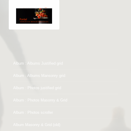
Album : Albums Justified grid
Album : Albums Mansonry grid
Album : Photos justified grid
Album : Photos Masonry & Grid
Album : Photos scroller
Album Masonry & Grid (old)