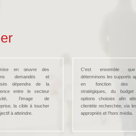
er
mise en œuvre des
C’est ensemble qu
ens demandés et
déterminons les supports a
osés dépendra de la
en fonction des b
rence entre le secteur
stratégiques, du budge
tivité, l’image de
options choisies afin att
eprise, la cible à toucher
clientèle recherchée, via l
bjectif à atteindre.
appropriés et l’hors média.