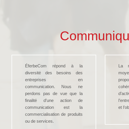
Communiqu
ÉferbeCom répond à la
La 
diversité des besoins des
moy
entreprises en
prop
communication. Nous ne
cohé
perdons pas de vue que la
d’ac
finalité d’une action de
l’entr
communication est la
et l’o
commercialisation de produits
ou de services.