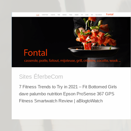
Sites ÉferbeCom
7 Fitness Trends to Try in 2021 – Fit Bottomed Girls
dave palumbo nutrition Epson ProSense 367 GPS
Fitness Smartwatch Review | aBlogtoWatch
Sites ÉferbeCom
Par
EferbeCom2-WP
25 avril 2016