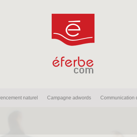
net
Référencement naturel
Campagne adwords
Comm
rencement naturel
Campagne adwords
Communication d