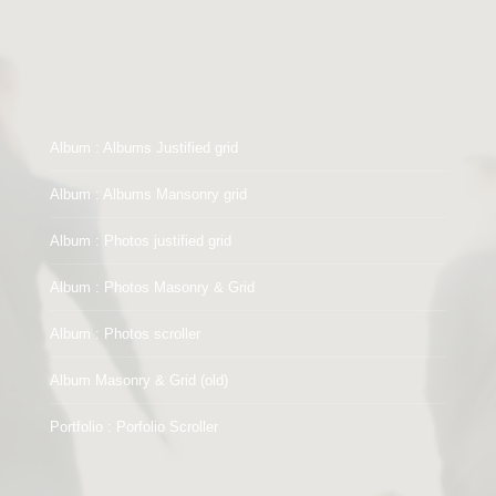
Album : Albums Justified grid
Album : Albums Mansonry grid
Album : Photos justified grid
Album : Photos Masonry & Grid
Album : Photos scroller
Album Masonry & Grid (old)
Portfolio : Porfolio Scroller