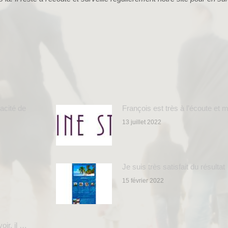
acité de
François est très à l’écoute et 
13 juillet 2022
Je suis très satisfait du résulta
15 février 2022
oir, il …