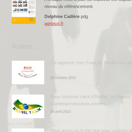
niveau du référencement.
Delphine Caillère
pdg
agripsol.fr
Autres...
J’ai apprécié chez François Bénard sa cap
…
13 octobre 2022
Nous sommes client d’ÉferbeCom depuis
maintenant plusieurs années
16 avril 2022
Nous avons eu le site que nous voulions av