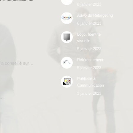
8 janvier 2023
Adwords Retargeting
6 janvier 2023
Logo, Identité
visuelle
5 janvier 2023
Référencement
m’a conseillé sur…
5 janvier 2023
Publicité &
Communication
3 janvier 2023
t …